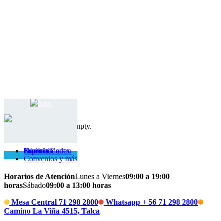
Cart
Your cart is currently empty.
Return to shop
Inicio
Nuestro Centro
Servicios
Especialidades
Contacto
Convenios y más
Horarios de Atención
Lunes a Viernes
09:00 a 19:00
horas
Sábado
09:00 a 13:00 horas
Mesa Central 71 298 2800
Whatsapp + 56 71 298 2800
Camino La Viña 4515, Talca