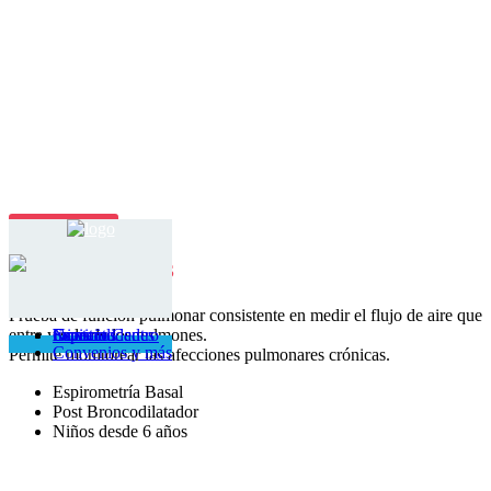
Espirometría
PROCEDIMIENTOS
Prueba de función pulmonar consistente en medir el flujo de aire que
entra y sale de los pulmones.
Inicio
Nuestro Centro
Servicios
Especialidades
Contacto
Convenios y más
Permite monitorear las afecciones pulmonares crónicas.
Espirometría Basal
Post Broncodilatador
Niños desde 6 años
RESERVA TU HORA