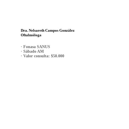
Dra. Nelsareth Campos González
Oftalmóloga
· Fonasa SANUS
· Sábado AM
· Valor consulta: $50.000
RESERVA TU HORA